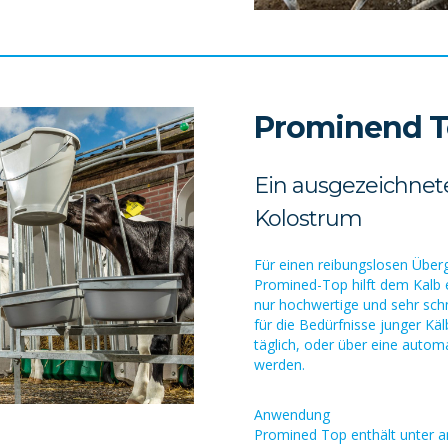
Prominend 
Ein ausgezeichnete
Kolostrum
Für einen reibungslosen Überg
Promined-Top hilft dem Kalb e
nur hochwertige und sehr sch
für die Bedürfnisse junger Käl
täglich, oder über eine autom
werden.
Anwendung
Promined Top enthält unter 