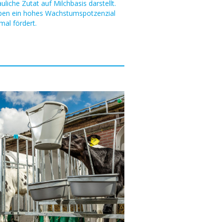
liche Zutat auf Milchbasis darstellt.
ben ein hohes Wachstumspotzenzial
al fördert.