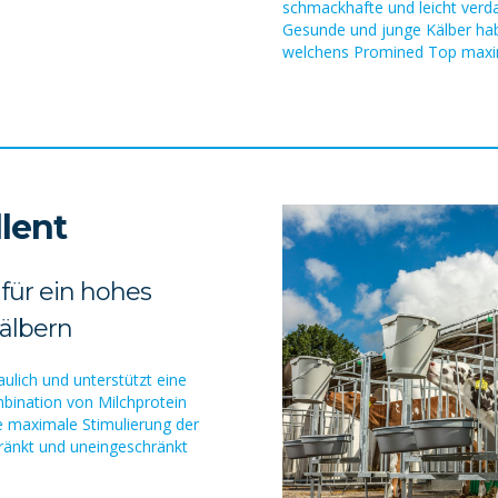
schmackhafte und leicht verdau
Gesunde und junge Kälber ha
welchens Promined Top maxim
lent
für ein hohes
älbern
aulich und unterstützt eine
bination von Milchprotein
e maximale Stimulierung der
ränkt und uneingeschränkt